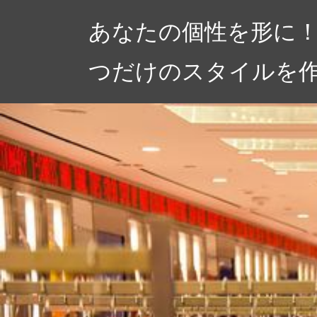
コ
あなたの個性を形に！
ン
テ
つだけのスタイルを
ン
ツ
へ
ス
キ
ッ
プ