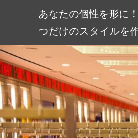
コ
あなたの個性を形に！
ン
テ
つだけのスタイルを
ン
ツ
へ
ス
キ
ッ
プ