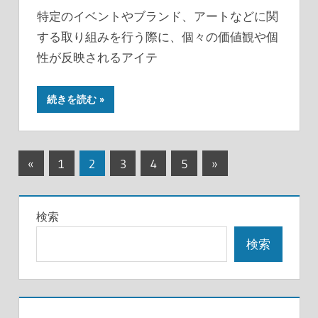
特定のイベントやブランド、アートなどに関
する取り組みを行う際に、個々の価値観や個
性が反映されるアイテ
続きを読む
投
前
次
«
1
2
3
4
5
»
の
の
稿
記
記
の
検索
事
事
ペ
検索
ー
ジ