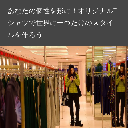
コ
あなたの個性を形に！オリジナルT
ン
テ
シャツで世界に一つだけのスタイ
ン
ルを作ろう
ツ
へ
ス
キ
ッ
プ