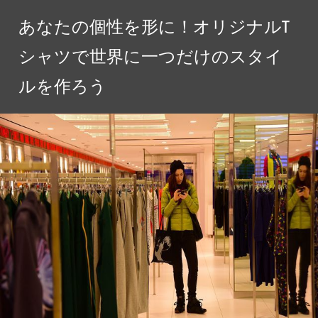
コ
あなたの個性を形に！オリジナルT
ン
テ
シャツで世界に一つだけのスタイ
ン
ルを作ろう
ツ
へ
ス
キ
ッ
プ