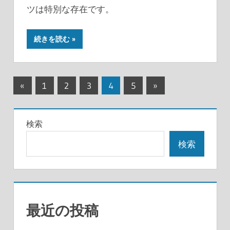
ツは特別な存在です。
続きを読む
投
前
次
«
1
2
3
4
5
»
の
の
稿
記
記
の
検索
事
事
ペ
検索
ー
ジ
送
最近の投稿
り